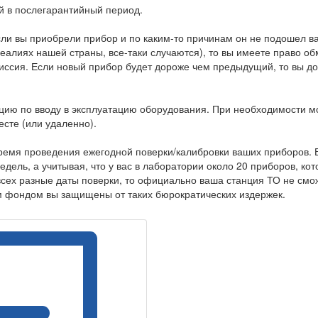
й в послегарантийный период.
сли вы приобрели прибор и по каким-то причинам он не подошел 
реалиях нашей страны, все-таки случаются), то вы имеете право о
миссия. Если новый прибор будет дороже чем предыдущий, то вы д
цию по вводу в эксплуатацию оборудования. При необходимости 
есте (или удаленно).
емя проведения ежегодной поверки/калибровки ваших приборов. 
дель, а учитывая, что у вас в лаборатории около 20 приборов, ко
всех разные даты поверки, то официально ваша станция ТО не смо
м фондом вы защищены от таких бюрократических издержек.